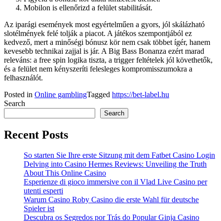
Mobilon is ellenőrizd a felület stabilitását.
Az iparági események most egyértelműen a gyors, jól skálázható
slotélmények felé tolják a piacot. A játékos szempontjából ez
kedvező, mert a minőségi bónusz kör nem csak többet ígér, hanem
kevesebb technikai zajjal is jár. A Big Bass Bonanza ezért marad
releváns: a free spin logika tiszta, a trigger feltételek jól követhetők,
és a felület nem kényszeríti felesleges kompromisszumokra a
felhasználót.
Posted in
Online gambling
Tagged
https://bet-label.hu
Search
Search
Recent Posts
So starten Sie Ihre erste Sitzung mit dem Fatbet Casino Login
Delving into Casino Hermes Reviews: Unveiling the Truth
About This Online Casino
Esperienze di gioco immersive con il Vlad Live Casino per
utenti esperti
Warum Casino Roby Casino die erste Wahl für deutsche
Spieler ist
Descubra os Segredos por Trás do Popular Ginja Casino