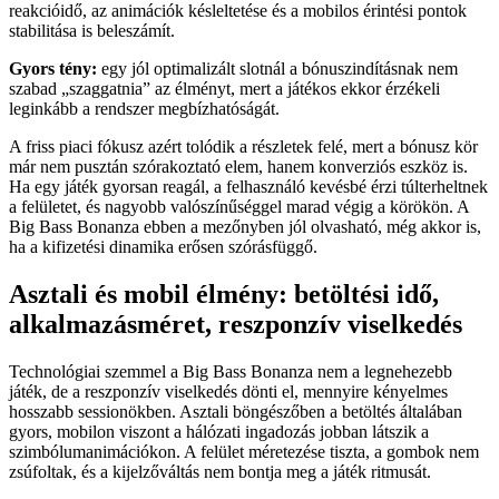
reakcióidő, az animációk késleltetése és a mobilos érintési pontok
stabilitása is beleszámít.
Gyors tény:
egy jól optimalizált slotnál a bónuszindításnak nem
szabad „szaggatnia” az élményt, mert a játékos ekkor érzékeli
leginkább a rendszer megbízhatóságát.
A friss piaci fókusz azért tolódik a részletek felé, mert a bónusz kör
már nem pusztán szórakoztató elem, hanem konverziós eszköz is.
Ha egy játék gyorsan reagál, a felhasználó kevésbé érzi túlterheltnek
a felületet, és nagyobb valószínűséggel marad végig a körökön. A
Big Bass Bonanza ebben a mezőnyben jól olvasható, még akkor is,
ha a kifizetési dinamika erősen szórásfüggő.
Asztali és mobil élmény: betöltési idő,
alkalmazásméret, reszponzív viselkedés
Technológiai szemmel a Big Bass Bonanza nem a legnehezebb
játék, de a reszponzív viselkedés dönti el, mennyire kényelmes
hosszabb sessionökben. Asztali böngészőben a betöltés általában
gyors, mobilon viszont a hálózati ingadozás jobban látszik a
szimbólumanimációkon. A felület méretezése tiszta, a gombok nem
zsúfoltak, és a kijelzőváltás nem bontja meg a játék ritmusát.