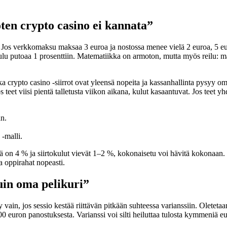
oten crypto casino ei kannata”
Jos verkkomaksu maksaa 3 euroa ja nostossa menee vielä 2 euroa, 5 euron
lu putoaa 1 prosenttiin. Matematiikka on armoton, mutta myös reilu: mak
 crypto casino -siirrot ovat yleensä nopeita ja kassanhallinta pysyy om
 teet viisi pientä talletusta viikon aikana, kulut kasaantuvat. Jos teet
an.
 -malli.
ä on 4 % ja siirtokulut vievät 1–2 %, kokonaisetu voi hävitä kokonaan. S
a oppirahat nopeasti.
uin oma pelikuri”
ain, jos sessio kestää riittävän pitkään suhteessa varianssiin. Oletetaa
200 euron panostuksesta. Varianssi voi silti heiluttaa tulosta kymmeniä