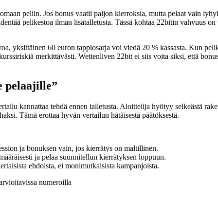
 omaan peliin. Jos bonus vaatii paljon kierroksia, mutta pelaat vain lyhyi
pidentää pelikestoa ilman lisätalletusta. Tässä kohtaa 22bitin vahvuus on 
roa, yksittäinen 60 euron tappiosarja voi viedä 20 % kassasta. Kun pel
rssiriskiä merkittävästi. Wettenliven 22bit ei siis voita siksi, että bonus
 pelaajille”
si vertailu kannattaa tehdä ennen talletusta. Aloittelija hyötyy selkeästä
 rahaksi. Tämä erottaa hyvän vertailun hätäisestä päätöksestä.
sion ja bonuksen vain, jos kierrätys on maltillinen.
ääräisesti ja pelaa suunnitellun kierrätyksen loppuun.
kertaisista ehdoista, ei monimutkaisista kampanjoista.
 arvioitavissa numeroilla