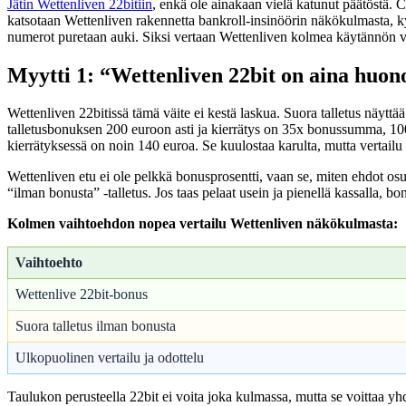
Jätin Wettenliven 22bitiin
, enkä ole ainakaan vielä katunut päätöstä. Cr
katsotaan Wettenliven rakennetta bankroll-insinöörin näkökulmasta, k
numerot puretaan auki. Siksi vertaan Wettenliven kolmea käytännön vaiht
Myytti 1: “Wettenliven 22bit on aina huono
Wettenliven 22bitissä tämä väite ei kestä laskua. Suora talletus näytt
talletusbonuksen 200 euroon asti ja kierrätys on 35x bonussumma, 100 
kierrätyksessä on noin 140 euroa. Se kuulostaa karulta, mutta vertail
Wettenliven etu ei ole pelkkä bonusprosentti, vaan se, miten ehdot osu
“ilman bonusta” -talletus. Jos taas pelaat usein ja pienellä kassalla, 
Kolmen vaihtoehdon nopea vertailu Wettenliven näkökulmasta:
Vaihtoehto
Wettenlive 22bit-bonus
Suora talletus ilman bonusta
Ulkopuolinen vertailu ja odottelu
Taulukon perusteella 22bit ei voita joka kulmassa, mutta se voittaa yhd