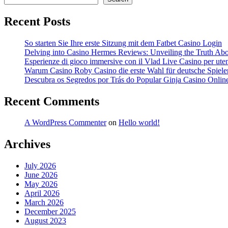
Recent Posts
So starten Sie Ihre erste Sitzung mit dem Fatbet Casino Login
Delving into Casino Hermes Reviews: Unveiling the Truth Abo
Esperienze di gioco immersive con il Vlad Live Casino per utent
Warum Casino Roby Casino die erste Wahl für deutsche Spieler
Descubra os Segredos por Trás do Popular Ginja Casino Onlin
Recent Comments
A WordPress Commenter
on
Hello world!
Archives
July 2026
June 2026
May 2026
April 2026
March 2026
December 2025
August 2023