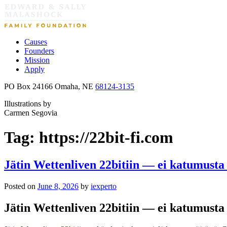
Skip
to
content
Edward & Sally Malashock
The Edward and Sally Malashock Family supports the most vulnerabl
Causes
Founders
Mission
Apply
PO Box 24166
Omaha, NE
68124-3135
Illustrations by
Carmen Segovia
Tag:
https://22bit-fi.com
Jätin Wettenliven 22bitiin — ei katumusta 
Posted on
June 8, 2026
by
iexperto
Jätin Wettenliven 22bitiin — ei katumusta 