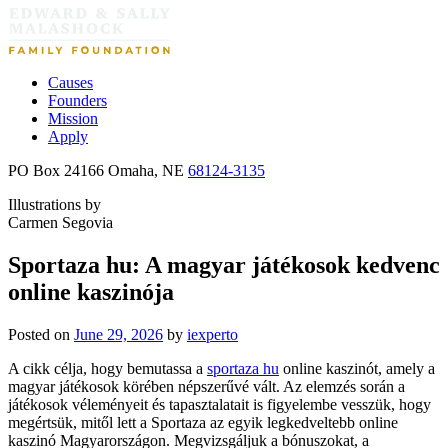
Skip
to
content
Edward & Sally Malashock
The Edward and Sally Malashock Family supports the most
Causes
vulnerable communities in the greater Omaha area.
Founders
Mission
Apply
PO Box 24166
Omaha, NE
68124-3135
Illustrations by
Carmen Segovia
Sportaza hu: A magyar játékosok kedvenc
online kaszinója
Posted on
June 29, 2026
by
iexperto
A cikk célja, hogy bemutassa a
sportaza hu
online kaszinót, amely a
magyar játékosok körében népszerűvé vált. Az elemzés során a
játékosok véleményeit és tapasztalatait is figyelembe vesszük, hogy
megértsük, mitől lett a Sportaza az egyik legkedveltebb online
kaszinó Magyarországon. Megvizsgáljuk a bónuszokat, a