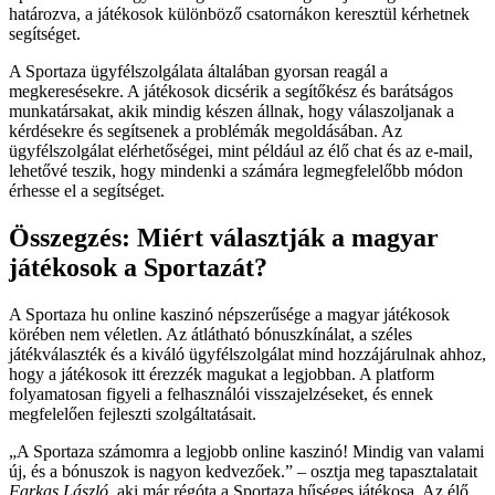
határozva, a játékosok különböző csatornákon keresztül kérhetnek
segítséget.
A Sportaza ügyfélszolgálata általában gyorsan reagál a
megkeresésekre. A játékosok dicsérik a segítőkész és barátságos
munkatársakat, akik mindig készen állnak, hogy válaszoljanak a
kérdésekre és segítsenek a problémák megoldásában. Az
ügyfélszolgálat elérhetőségei, mint például az élő chat és az e-mail,
lehetővé teszik, hogy mindenki a számára legmegfelelőbb módon
érhesse el a segítséget.
Összegzés: Miért választják a magyar
játékosok a Sportazát?
A Sportaza hu online kaszinó népszerűsége a magyar játékosok
körében nem véletlen. Az átlátható bónuszkínálat, a széles
játékválaszték és a kiváló ügyfélszolgálat mind hozzájárulnak ahhoz,
hogy a játékosok itt érezzék magukat a legjobban. A platform
folyamatosan figyeli a felhasználói visszajelzéseket, és ennek
megfelelően fejleszti szolgáltatásait.
„A Sportaza számomra a legjobb online kaszinó! Mindig van valami
új, és a bónuszok is nagyon kedvezőek.” – osztja meg tapasztalatait
Farkas László
, aki már régóta a Sportaza hűséges játékosa. Az élő